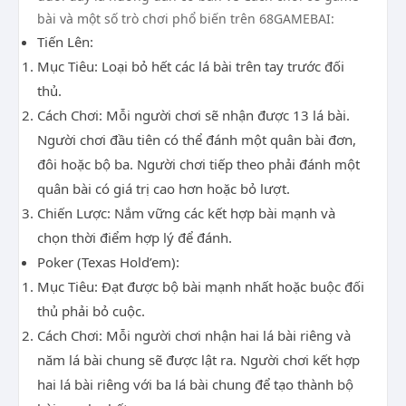
bài và một số trò chơi phổ biến trên 68GAMEBAI:
Tiến Lên:
Mục Tiêu: Loại bỏ hết các lá bài trên tay trước đối
thủ.
Cách Chơi: Mỗi người chơi sẽ nhận được 13 lá bài.
Người chơi đầu tiên có thể đánh một quân bài đơn,
đôi hoặc bộ ba. Người chơi tiếp theo phải đánh một
quân bài có giá trị cao hơn hoặc bỏ lượt.
Chiến Lược: Nắm vững các kết hợp bài mạnh và
chọn thời điểm hợp lý để đánh.
Poker (Texas Hold’em):
Mục Tiêu: Đạt được bộ bài mạnh nhất hoặc buộc đối
thủ phải bỏ cuộc.
Cách Chơi: Mỗi người chơi nhận hai lá bài riêng và
năm lá bài chung sẽ được lật ra. Người chơi kết hợp
hai lá bài riêng với ba lá bài chung để tạo thành bộ