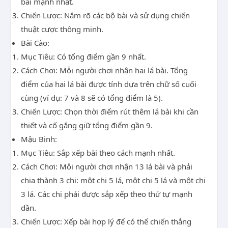
bài mạnh nhất.
Chiến Lược: Nắm rõ các bộ bài và sử dụng chiến
thuật cược thông minh.
Bài Cào:
Mục Tiêu: Có tổng điểm gần 9 nhất.
Cách Chơi: Mỗi người chơi nhận hai lá bài. Tổng
điểm của hai lá bài được tính dựa trên chữ số cuối
cùng (ví dụ: 7 và 8 sẽ có tổng điểm là 5).
Chiến Lược: Chọn thời điểm rút thêm lá bài khi cần
thiết và cố gắng giữ tổng điểm gần 9.
Mậu Binh:
Mục Tiêu: Sắp xếp bài theo cách mạnh nhất.
Cách Chơi: Mỗi người chơi nhận 13 lá bài và phải
chia thành 3 chi: một chi 5 lá, một chi 5 lá và một chi
3 lá. Các chi phải được sắp xếp theo thứ tự mạnh
dần.
Chiến Lược: Xếp bài hợp lý để có thể chiến thắng