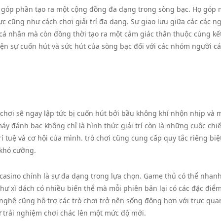
i góp phần tạo ra một cộng đồng đa dạng trong sòng bạc. Họ góp 
c cũng như cách chơi giải trí đa dạng. Sự giao lưu giữa các các n
á nhân mà còn đồng thời tạo ra một cảm giác thân thuộc cùng kết
iện sự cuốn hút và sức hút của sòng bạc đối với các nhóm người c
 chơi sẽ ngay lập tức bị cuốn hút bởi bầu không khí nhộn nhịp và
máy đánh bạc không chỉ là hình thức giải trí còn là những cuộc chi
rí tuệ và cơ hội của mình. trò chơi cũng cung cấp quy tắc riêng biệ
 khó cưỡng.
i casino chính là sự đa dạng trong lựa chọn. Game thủ có thể nhan
ư xì dách có nhiều biến thể mà mỗi phiên bản lại có các đặc điể
g nghệ cũng hỗ trợ các trò chơi trở nên sống động hơn với trực qua
sự trải nghiệm chơi chác lên một mức độ mới.