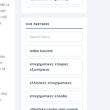
mặt ra
gười
non gamstop casinos
 nối
ác
OUR PARTNERS
uk casinos not on gamstop
casino sites
online kaszinó
slots not on gamstop
 màu
ến
στοιχηματικες εταιριες
5 pounds casino not on
t và
εξωτερικου
gamstop
ελληνικες στοιχηματικες
best non uk gambling sites
h
m thú
στοιχηματικες ελλαδα
online irish casino
n
utländska casino utan svensk