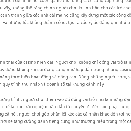
hát triển để nhằm lôi cuốn game thủ, bằng cách cung cấp hàng loạ
Dẫu vậy, không thể rằng chính người chơi là linh hồn cho các trò chơ
cạnh tranh giữa các nhà cái mà họ cũng xây dựng một các cộng đ
i và những lúc không thành công, tạo ra các ký ức đáng ghi nhớ t
sinh thái của casino hiện đại. Người chơi không chỉ đóng vai trò là
gây dựng không khí sôi động cũng như hấp dẫn trong những casino
ả năng thực hiện hoạt động và nâng cao. Đúng những người chơi, v
 quy trình thu nhập và doanh số tại khung cảnh này.
ương trình, người chơi thêm vào đó đóng vai trò như là những đại
 họ kể lại các trải nghiệm hấp dẫn từ chuyến đi đến sòng bạc cùng
xã hội, người chơi góp phần lôi kéo các cá nhân khác đến tới nơi
 chơi sẽ tăng cường danh tiếng cũng như thương hiệu trong một ca