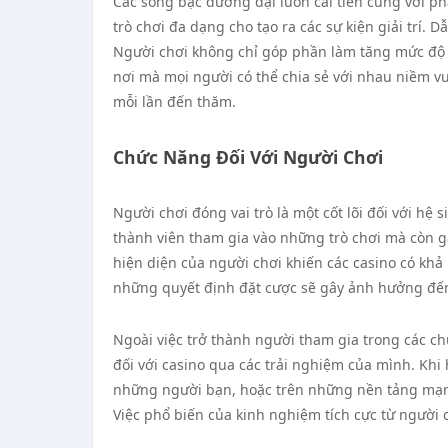
Các sòng bạc đương đại luôn cải tiến cùng với p
trò chơi đa dạng cho tạo ra các sự kiện giải trí. 
Người chơi không chỉ góp phần làm tăng mức độ 
nơi mà mọi người có thể chia sẻ với nhau niềm vu
mỗi lần đến thăm.
Chức Năng Đối Với Người Chơi
Người chơi đóng vai trò là một cốt lõi đối với hệ 
thành viên tham gia vào những trò chơi mà còn 
hiện diện của người chơi khiến các casino có kh
những quyết định đặt cược sẽ gây ảnh hưởng đến
Ngoài việc trở thành người tham gia trong các ch
đối với casino qua các trải nghiệm của mình. Khi
những người bạn, hoặc trên những nền tảng mạng 
Việc phổ biến của kinh nghiệm tích cực từ người