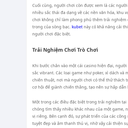
Cuối cùng, người chơi còn được xem là các ngườ
nhiều sắc thái đa dạng về các nền văn hóa, khu vự
chơi không chỉ làm phong phú thêm trải nghiệm c
trong của sòng bạc.
kubet
này có khả năng cải th
người chơi đặc biệt.
Trải Nghiệm Chơi Trò Chơi
Khi bước chân vào một cái casino hiện đại, người
sắc vibrant. Các loại game như poker, xì dách và 
chiến thuật, nơi mà người chơi có thể thử thách t
cơ hội để giành chiến thắng, tạo nên sự hấp dẫn
Một trong các điều đặc biệt trong trải nghiệm tạ
chóng tìm thấy nhiều khác nhau của một game, nh
vị riêng. Bên cạnh đó, sự phát triển của các côn
tuyệt đẹp và âm thanh thú vị, nhờ vậy cải thiện 