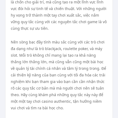
là chốn cho giải trí, mà cũng tạo ra một lĩnh vực lĩnh
vực đòi hỏi sự tinh tế và chiến thuật. Với những người
hy vọng trở thành một tay chơi xuất sắc, việc nắm
vững quy tắc cùng với các nguyên tắc chơi game là vô
cùng thực sự ưu tiên.
Nền sòng bạc đầy tính màu sắc cùng với các trò chơi
đa dạng như là trò blackjack, roulette poker, và máy
slot. Mỗi trò không chỉ mang lại tạo ra khả năng
thắng lớn thắng lớn, mà cũng vẫn cũng một bài học
về quản lý tài chính cá nhân và tâm lý trong trong. Để
cải thiện kỹ năng của bạn cùng với tối đa hóa các trải
nghiệm khi bạn tham gia vào bạn cần cần nhận thức
rõ các quy tắc cơ bản mà mà người chơi nên sẽ tuân
theo. Hãy cùng khám phá những quy tắc này này để
một một tay chơi casino authentic, tận hưởng niềm
vui chơi và tìm ra bài học cho.