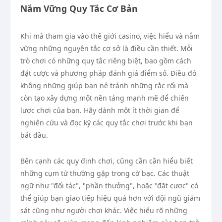
Nắm Vững Quy Tắc Cơ Bản
Khi mà tham gia vào thế giới casino, việc hiểu và nắm
vững những nguyên tắc cơ sở là điều cần thiết. Mỗi
trò chơi có những quy tắc riêng biệt, bao gồm cách
đặt cược và phương pháp đánh giá điểm số. Điều đó
không những giúp bạn né tránh những rắc rối mà
còn tạo xây dựng một nền tảng mạnh mẽ để chiến
lược chơi của bạn. Hãy dành một ít thời gian để
nghiên cứu và đọc kỹ các quy tắc chơi trước khi bạn
bắt đầu.
Bên cạnh các quy định chơi, cũng cần cần hiểu biết
những cụm từ thường gặp trong cờ bạc. Các thuật
ngữ như "đối tác", "phần thưởng", hoặc "đặt cược" có
thể giúp bạn giao tiếp hiệu quả hơn với đội ngũ giám
sát cũng như người chơi khác. Việc hiểu rõ những