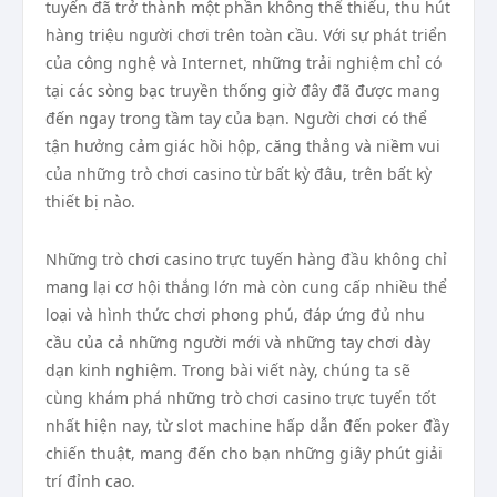
tuyến đã trở thành một phần không thể thiếu, thu hút
hàng triệu người chơi trên toàn cầu. Với sự phát triển
của công nghệ và Internet, những trải nghiệm chỉ có
tại các sòng bạc truyền thống giờ đây đã được mang
đến ngay trong tầm tay của bạn. Người chơi có thể
tận hưởng cảm giác hồi hộp, căng thẳng và niềm vui
của những trò chơi casino từ bất kỳ đâu, trên bất kỳ
thiết bị nào.
Những trò chơi casino trực tuyến hàng đầu không chỉ
mang lại cơ hội thắng lớn mà còn cung cấp nhiều thể
loại và hình thức chơi phong phú, đáp ứng đủ nhu
cầu của cả những người mới và những tay chơi dày
dạn kinh nghiệm. Trong bài viết này, chúng ta sẽ
cùng khám phá những trò chơi casino trực tuyến tốt
nhất hiện nay, từ slot machine hấp dẫn đến poker đầy
chiến thuật, mang đến cho bạn những giây phút giải
trí đỉnh cao.