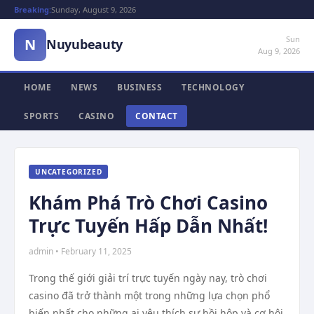
Breaking:
Sunday, August 9, 2026
Sun
N
Nuyubeauty
Aug 9, 2026
HOME
NEWS
BUSINESS
TECHNOLOGY
SPORTS
CASINO
CONTACT
UNCATEGORIZED
Khám Phá Trò Chơi Casino
Trực Tuyến Hấp Dẫn Nhất!
admin • February 11, 2025
Trong thế giới giải trí trực tuyến ngày nay, trò chơi
casino đã trở thành một trong những lựa chọn phổ
biến nhất cho những ai yêu thích sự hồi hộp và cơ hội