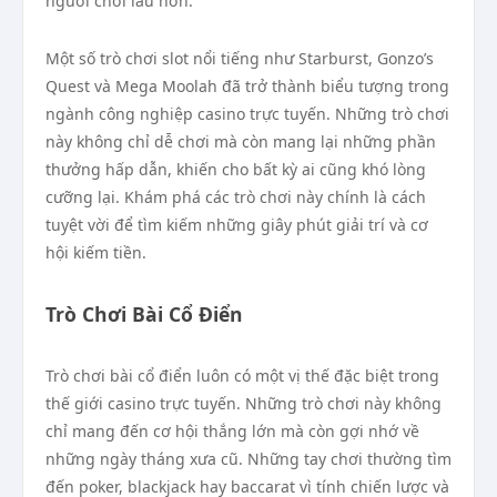
người chơi lâu hơn.
Một số trò chơi slot nổi tiếng như Starburst, Gonzo’s
Quest và Mega Moolah đã trở thành biểu tượng trong
ngành công nghiệp casino trực tuyến. Những trò chơi
này không chỉ dễ chơi mà còn mang lại những phần
thưởng hấp dẫn, khiến cho bất kỳ ai cũng khó lòng
cưỡng lại. Khám phá các trò chơi này chính là cách
tuyệt vời để tìm kiếm những giây phút giải trí và cơ
hội kiếm tiền.
Trò Chơi Bài Cổ Điển
Trò chơi bài cổ điển luôn có một vị thế đặc biệt trong
thế giới casino trực tuyến. Những trò chơi này không
chỉ mang đến cơ hội thắng lớn mà còn gợi nhớ về
những ngày tháng xưa cũ. Những tay chơi thường tìm
đến poker, blackjack hay baccarat vì tính chiến lược và