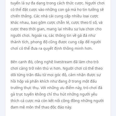
tuyến là sự đa dạng trong cách thức cược. Người chơi
có thể đặt cược vào những con gà mà họ tin tưởng sẽ
chiến thắng. Các nhà cái cung cấp nhiều loại cược
khác nhau, bao gồm cược chẵn lẻ, cược theo tỉ số, và
cược theo thời gian, mang lại nhiều sự lựa chọn cho
người chơi. Ngoài ra, các thông tin về gà đá như
thành tích, phong độ cũng được cung cấp để người
chơi có thể đưa ra quyết định thông minh hơn.
Bên cạnh đó, công nghệ livestream đã làm cho trò
chơi càng trở nên thú vị hơn. Người chơi có thể theo
dõi từng trận đấu từ mọi góc độ, cảm nhận được sự
hồi hộp và phấn khích như đang ở trong một đấu
trường thực thụ. Với những ưu điểm này, trò chơi đá
gà trực tuyến không chỉ thu hút những người yêu
thích cá cược mà còn kết nối cộng đồng những người
đam mê môn thể thao độc đáo này.