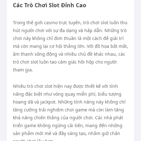
Các Trò Chơi Slot Đỉnh Cao
Trong thế giới casino trực tuyến, trò chơi slot luôn thu
hút người chơi với sự đa dạng và hấp dẫn. Những trò
chơi này không chỉ đơn thuần là một cách để giải trí
mà còn mang lại cơ hội thắng lớn. Với đồ họa bắt mắt,
âm thanh sống động và nhiều chủ đề khác nhau, các
trò chơi slot luôn tạo cảm giác hồi hộp cho người
tham gia.
Nhiều trò chơi slot hiện nay được thiết kế với tính
năng đặc biệt như vòng quay miễn phí, biểu tượng
hoang dã và jackpot. Những tính năng này không chỉ
tăng cường trải nghiệm chơi game mà còn làm tăng
khả năng chiến thắng của người chơi. Các nhà phát
triển game không ngừng cải tiến, mang đến những
sản phẩm mới mẻ và đầy sáng tạo, nhằm giữ chân