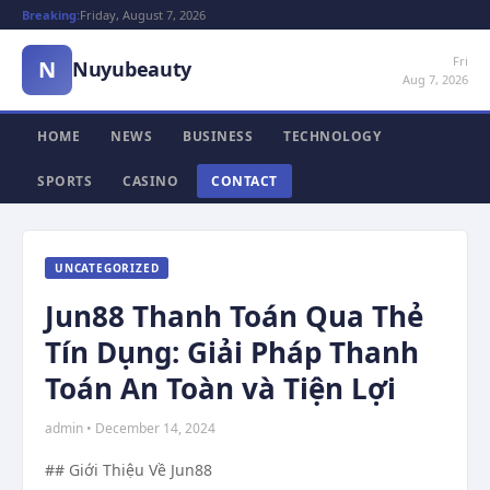
Breaking:
Friday, August 7, 2026
Fri
N
Nuyubeauty
Aug 7, 2026
HOME
NEWS
BUSINESS
TECHNOLOGY
SPORTS
CASINO
CONTACT
UNCATEGORIZED
Jun88 Thanh Toán Qua Thẻ
Tín Dụng: Giải Pháp Thanh
Toán An Toàn và Tiện Lợi
admin • December 14, 2024
## Giới Thiệu Về Jun88