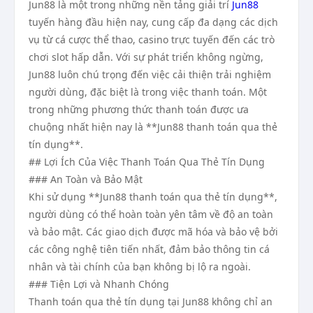
Jun88 là một trong những nền tảng giải trí
Jun88
tuyến hàng đầu hiện nay, cung cấp đa dạng các dịch
vụ từ cá cược thể thao, casino trực tuyến đến các trò
chơi slot hấp dẫn. Với sự phát triển không ngừng,
Jun88 luôn chú trọng đến việc cải thiện trải nghiệm
người dùng, đặc biệt là trong việc thanh toán. Một
trong những phương thức thanh toán được ưa
chuộng nhất hiện nay là **Jun88 thanh toán qua thẻ
tín dụng**.
## Lợi Ích Của Việc Thanh Toán Qua Thẻ Tín Dụng
### An Toàn và Bảo Mật
Khi sử dụng **Jun88 thanh toán qua thẻ tín dụng**,
người dùng có thể hoàn toàn yên tâm về độ an toàn
và bảo mật. Các giao dịch được mã hóa và bảo vệ bởi
các công nghệ tiên tiến nhất, đảm bảo thông tin cá
nhân và tài chính của bạn không bị lộ ra ngoài.
### Tiện Lợi và Nhanh Chóng
Thanh toán qua thẻ tín dụng tại Jun88 không chỉ an