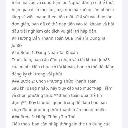
toàn mà còn vô cùng tiện lợi. Người dùng có thể thực
hiện giao dịch mọi lúc, mọi nơi mà không cần phải lo
lắng về việc mang theo tiền mặt. Chỉ với vài thao tác
đơn giản, bạn đã có thể nạp tiền vào tài khoản và bắt
đầu trải nghiệm các dịch vụ giải trí hấp dẫn.
## Hướng Dẫn Thanh Toán Qua Thẻ Tín Dụng Tại
Jun88
### Bước 1: Đăng Nhập Tài Khoản
Trước tiên, bạn cần đăng nhập vào tài khoản Jun88
của mình. Nếu chưa có tài khoản, bạn có thể dễ dàng
đăng ký chỉ trong vài phút.
### Bước 2: Chọn Phương Thức Thanh Toán
Sau khi đăng nhập, hãy truy cập vào mục “Nạp Tiền”
và chọn phương thức **thanh toán qua thẻ tín
dụng**. Đây là bước quan trọng để đảm bảo bạn
chọn đúng phương thức thanh toán mong muốn.
### Bước 3: Nhập Thông Tin Thẻ
Tiếp theo, bạn cần nhập thông tin thẻ tín dụng của