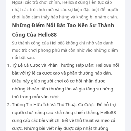
Ngoài các trò chơi chính, Hello88 cũng liên tục cập
nhật các trò chơi mới và các sự kiện đặc biệt để người
chơi luôn cảm thấy hào hứng và không bị nhàm chán.
Những Điểm Nổi Bật Tạo Nên Sự Thành
Công Của Hello88
Sự thành công của Hello88 không chỉ nhờ vào danh
mục trò chơi phong phú mà còn nhờ vào những điểm
nổi bật sau:
Tỷ Lệ Cá Cược Và Phần Thưởng Hấp Dẫn: Hello88 nổi
bật với tỷ lệ cá cược cao và phần thưởng hấp dẫn.
Điều này giúp người chơi có cơ hội nhận được
những khoản tiền thưởng lớn và gia tăng sự hứng
thú trong mỗi ván cược.
Thông Tin Hữu Ích Và Thủ Thuật Cá Cược: Để hỗ trợ
người chơi nâng cao khả năng chiến thắng, Hello88
cung cấp các bài viết chi tiết về thủ thuật và mẹo cá
cược. Những bài viết này được cập nhật thường