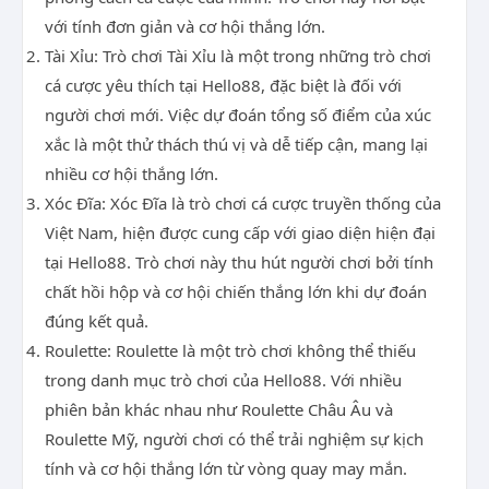
với tính đơn giản và cơ hội thắng lớn.
Tài Xỉu: Trò chơi Tài Xỉu là một trong những trò chơi
cá cược yêu thích tại Hello88, đặc biệt là đối với
người chơi mới. Việc dự đoán tổng số điểm của xúc
xắc là một thử thách thú vị và dễ tiếp cận, mang lại
nhiều cơ hội thắng lớn.
Xóc Đĩa: Xóc Đĩa là trò chơi cá cược truyền thống của
Việt Nam, hiện được cung cấp với giao diện hiện đại
tại Hello88. Trò chơi này thu hút người chơi bởi tính
chất hồi hộp và cơ hội chiến thắng lớn khi dự đoán
đúng kết quả.
Roulette: Roulette là một trò chơi không thể thiếu
trong danh mục trò chơi của Hello88. Với nhiều
phiên bản khác nhau như Roulette Châu Âu và
Roulette Mỹ, người chơi có thể trải nghiệm sự kịch
tính và cơ hội thắng lớn từ vòng quay may mắn.