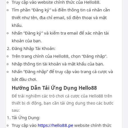
Truy cập vào website chính thức của Hello88.
Tìm phần “Đăng ký” và điền thông tin cá nhân cần
thiết như tên, địa chỉ email, số điện thoại và mật
khẩu.
Nhấn “Đăng ký” và kiểm tra email để xác nhận tài
khoản của bạn.
Đăng Nhập Tài Khoản:
Trên trang chính của Hello88, chọn “Đăng nhập”.
Nhập thông tin tài khoản và mật khẩu của bạn.
Nhấn “Đăng nhập” để truy cập vào trang cá cược và
bắt đầu chơi.
Hướng Dẫn Tải Ứng Dụng Hello88
Để trải nghiệm các trò chơi cá cược của Hello88 trên
thiết bị di động, bạn cần tải ứng dụng theo các bước
sau:
Tải Ứng Dụng:
Truy cập vào
https://hello88.pe
website chính thức