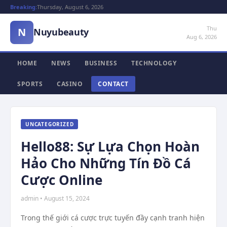
Breaking:
Thursday, August 6, 2026
Thu
N
Nuyubeauty
Aug 6, 2026
HOME
NEWS
BUSINESS
TECHNOLOGY
SPORTS
CASINO
CONTACT
UNCATEGORIZED
Hello88: Sự Lựa Chọn Hoàn
Hảo Cho Những Tín Đồ Cá
Cược Online
admin • August 15, 2024
Trong thế giới cá cược trực tuyến đầy cạnh tranh hiện