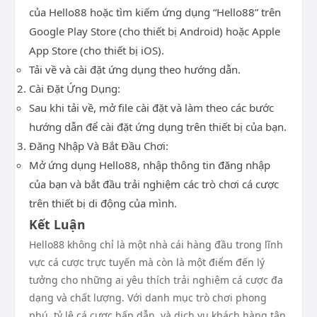
của Hello88 hoặc tìm kiếm ứng dụng “Hello88” trên
Google Play Store (cho thiết bị Android) hoặc Apple
App Store (cho thiết bị iOS).
Tải về và cài đặt ứng dụng theo hướng dẫn.
Cài Đặt Ứng Dụng:
Sau khi tải về, mở file cài đặt và làm theo các bước
hướng dẫn để cài đặt ứng dụng trên thiết bị của bạn.
Đăng Nhập Và Bắt Đầu Chơi:
Mở ứng dụng Hello88, nhập thông tin đăng nhập
của bạn và bắt đầu trải nghiệm các trò chơi cá cược
trên thiết bị di động của mình.
Kết Luận
Hello88 không chỉ là một nhà cái hàng đầu trong lĩnh
vực cá cược trực tuyến mà còn là một điểm đến lý
tưởng cho những ai yêu thích trải nghiệm cá cược đa
dạng và chất lượng. Với danh mục trò chơi phong
phú, tỷ lệ cá cược hấp dẫn, và dịch vụ khách hàng tận