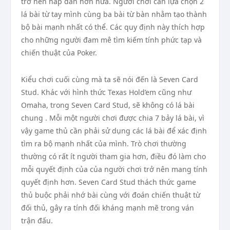
trở nên hấp dẫn hơn nữa. Người chơi cần lựa chọn 2
lá bài từ tay mình cùng ba bài từ bàn nhằm tạo thành
bộ bài mạnh nhất có thể. Các quy định này thích hợp
cho những người đam mê tìm kiếm tính phức tạp và
chiến thuật của Poker.
Kiểu chơi cuối cùng mà ta sẽ nói đến là Seven Card
Stud. Khác với hình thức Texas Hold’em cũng như
Omaha, trong Seven Card Stud, sẽ không có lá bài
chung . Mỗi một người chơi được chia 7 bảy lá bài, vì
vậy game thủ cần phải sử dụng các lá bài để xác định
tìm ra bộ mạnh nhất của mình. Trò chơi thường
thường có rất ít người tham gia hơn, điều đó làm cho
mỗi quyết định của của người chơi trở nên mang tính
quyết định hơn. Seven Card Stud thách thức game
thủ buộc phải nhớ bài cùng với đoán chiến thuật từ
đối thủ, gây ra tính đối kháng mạnh mẽ trong ván
trận đấu.