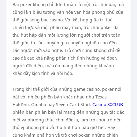
Bài poker không chỉ đơn thuần là một trò chơi bài, mà
cũng là 1 biểu tượng văn hóa văn hóa phong phú của
thế giới sòng bạc casino. Với kết hợp giữa trí tuệ,
chiến lược và một phần may mắn, trò chơi poker đã
thu hút hấp dẫn một lượng lớn người chơi trên toàn
thế giới, từ các chuyên gia chuyên nghiệp cho đến
các người mới vào nghề. Trò chơi cũng không chỉ đề
cao đề cao khả năng phân tích tình huống và đọc vị
người đối diện, mà còn mang đến những khoảnh
khắc đầy kịch tính và hồi hộp.
Trong khi thế giới của những game casino, poker nổi
bật với nhiều phiên bản khác nhau như Texas
Hold’em, Omaha hay Seven Card Stud.
Casino 8XCLUB
phiên bản phiên bản lại mang đến những quy tắc đặc
biệt và phương thức chơi độc lạ, làm trò chơi trở nên
thú vị phong phú và thu hút hơn bao giờ hết. Hãy
cùng khám phá hơn về trò chơi poker, những chiến