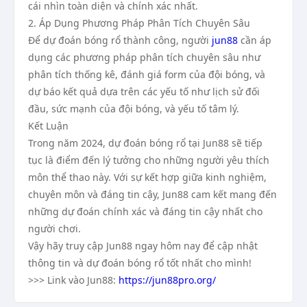
cái nhìn toàn diện và chính xác nhất.
2. Áp Dụng Phương Pháp Phân Tích Chuyên Sâu
Để dự đoán bóng rổ thành công, người
jun88
cần áp
dụng các phương pháp phân tích chuyên sâu như
phân tích thống kê, đánh giá form của đội bóng, và
dự báo kết quả dựa trên các yếu tố như lịch sử đối
đầu, sức mạnh của đội bóng, và yếu tố tâm lý.
Kết Luận
Trong năm 2024, dự đoán bóng rổ tại Jun88 sẽ tiếp
tục là điểm đến lý tưởng cho những người yêu thích
môn thể thao này. Với sự kết hợp giữa kinh nghiệm,
chuyên môn và đáng tin cậy, Jun88 cam kết mang đến
những dự đoán chính xác và đáng tin cậy nhất cho
người chơi.
Vậy hãy truy cập Jun88 ngay hôm nay để cập nhật
thông tin và dự đoán bóng rổ tốt nhất cho mình!
>>> Link vào Jun88:
https://jun88pro.org/