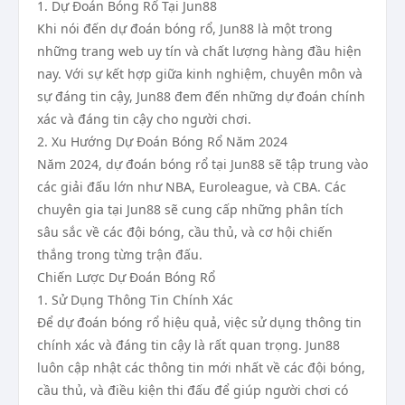
1. Dự Đoán Bóng Rổ Tại Jun88
Khi nói đến dự đoán bóng rổ, Jun88 là một trong
những trang web uy tín và chất lượng hàng đầu hiện
nay. Với sự kết hợp giữa kinh nghiệm, chuyên môn và
sự đáng tin cậy, Jun88 đem đến những dự đoán chính
xác và đáng tin cậy cho người chơi.
2. Xu Hướng Dự Đoán Bóng Rổ Năm 2024
Năm 2024, dự đoán bóng rổ tại Jun88 sẽ tập trung vào
các giải đấu lớn như NBA, Euroleague, và CBA. Các
chuyên gia tại Jun88 sẽ cung cấp những phân tích
sâu sắc về các đội bóng, cầu thủ, và cơ hội chiến
thắng trong từng trận đấu.
Chiến Lược Dự Đoán Bóng Rổ
1. Sử Dụng Thông Tin Chính Xác
Để dự đoán bóng rổ hiệu quả, việc sử dụng thông tin
chính xác và đáng tin cậy là rất quan trọng. Jun88
luôn cập nhật các thông tin mới nhất về các đội bóng,
cầu thủ, và điều kiện thi đấu để giúp người chơi có