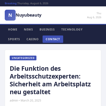
Breaking:
Thursday, August 6, 2026
Thu
N
Nuyubeauty
Aug 6, 2026
HOME
NEWS
BUSINESS
TECHNOLOGY
SPORTS
CASINO
CONTACT
UNCATEGORIZED
Die Funktion des
Arbeitsschutzexperten:
Sicherheit am Arbeitsplatz
neu gestaltet
admin • March 20, 2025