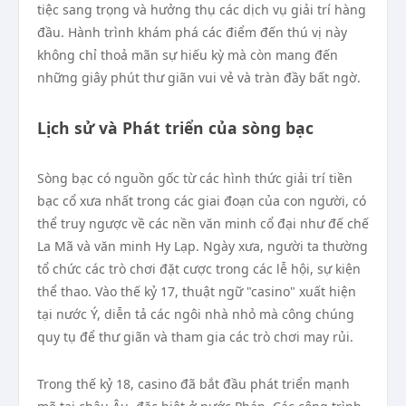
tiệc sang trọng và hưởng thụ các dịch vụ giải trí hàng
đầu. Hành trình khám phá các điểm đến thú vị này
không chỉ thoả mãn sự hiếu kỳ mà còn mang đến
những giây phút thư giãn vui vẻ và tràn đầy bất ngờ.
Lịch sử và Phát triển của sòng bạc
Sòng bạc có nguồn gốc từ các hình thức giải trí tiền
bạc cổ xưa nhất trong các giai đoạn của con người, có
thể truy ngược về các nền văn minh cổ đại như đế chế
La Mã và văn minh Hy Lạp. Ngày xưa, người ta thường
tổ chức các trò chơi đặt cược trong các lễ hội, sự kiện
thể thao. Vào thế kỷ 17, thuật ngữ "casino" xuất hiện
tại nước Ý, diễn tả các ngôi nhà nhỏ mà công chúng
quy tụ để thư giãn và tham gia các trò chơi may rủi.
Trong thế kỷ 18, casino đã bắt đầu phát triển mạnh