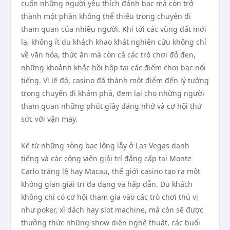
cuốn những người yêu thích đánh bạc mà còn trở
thành một phần không thể thiếu trong chuyến đi
tham quan của nhiều người. Khi tới các vùng đất mới
lạ, không ít du khách khao khát nghiên cứu không chỉ
về văn hóa, thức ăn mà còn cả các trò chơi đỏ đen,
những khoảnh khắc hồi hộp tại các điểm chơi bạc nổi
tiếng. Vì lẽ đó, casino đã thành một điểm đến lý tưởng
trong chuyến đi khám phá, đem lại cho những người
tham quan những phút giây đáng nhớ và cơ hội thử
sức với vận may.
Kể từ những sòng bạc lộng lẫy ở Las Vegas danh
tiếng và các công viên giải trí đẳng cấp tại Monte
Carlo tráng lệ hay Macau, thế giới casino tạo ra một
không gian giải trí đa dạng và hấp dẫn. Du khách
không chỉ có cơ hội tham gia vào các trò chơi thú vị
như poker, xì dách hay slot machine, mà còn sẽ được
thưởng thức những show diễn nghệ thuật, các buổi