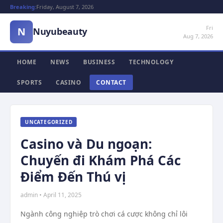
Breaking:
Friday, August 7, 2026
Fri
N
Nuyubeauty
Aug 7, 2026
HOME
NEWS
BUSINESS
TECHNOLOGY
SPORTS
CASINO
CONTACT
UNCATEGORIZED
Casino và Du ngoạn:
Chuyến đi Khám Phá Các
Điểm Đến Thú vị
admin • April 11, 2025
Ngành công nghiệp trò chơi cá cược không chỉ lôi