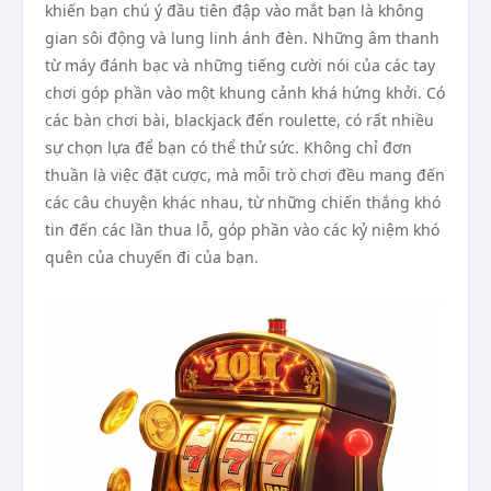
khiến bạn chú ý đầu tiên đập vào mắt bạn là không
gian sôi động và lung linh ánh đèn. Những âm thanh
từ máy đánh bạc và những tiếng cười nói của các tay
chơi góp phần vào một khung cảnh khá hứng khởi. Có
các bàn chơi bài, blackjack đến roulette, có rất nhiều
sự chọn lựa để bạn có thể thử sức. Không chỉ đơn
thuần là việc đặt cược, mà mỗi trò chơi đều mang đến
các câu chuyện khác nhau, từ những chiến thắng khó
tin đến các lần thua lỗ, góp phần vào các kỷ niệm khó
quên của chuyến đi của bạn.