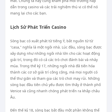
mắt. Chúng ta hãy cùng khám phá môi trường hấp
dẫn trong casino và các trải nghiệm thú vị có thể nó
mang lại cho các bạn.
Lịch Sử Phát Triển Casino
Sòng bạc có xuất phát từ tiếng Ý, bắt nguồn từ từ
"casa," nghĩa là một ngôi nhà. Lúc đầu, sòng bạc được
xây dựng như những ngôi nhà lớn cho các hoạt động
giải trí, trong đó có cả các trò chơi đánh bài và nhảy
múa. Trong thế kỷ 17, những ngôi nhà đã tiến hóa
thành các cơ sở giải trí công cộng, mà mọi người có
thể thư giãn và tham gia các trò chơi may rủi. Những
sòng bạc đầu tiên chủ yếu được tìm thấy ở thành phố
Venice và cũng nhanh chóng phát triển ra khắp châu
Âu.
Đến thế kỷ 18, sòng bạc bắt đầu một phần không thể