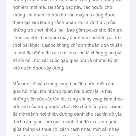
nghiệm mới mẻ. Tại sòng bạc này, các người chơi
không chỉ nhận cơ hội thử vận may mà cũng được
tham gia vào khung cảnh phấn khích và thú vị của
những trò chơi nhiều loại, bao gồm poker cho đến trò
chơi roulette, bao gồm máy đánh bài cho đến các trò
chơi bài khác. Casino không chỉ đơn thuần đơn thuần
là một địa điểm để cá cược, mà còn là không gian giải
trí sôi nổi, nơi các cuộc gặp giao lưu và những ký ức
khó quên được xây dựng.
Mỗi bước đi vào trong sòng bạc đều hữu một cảm
giác hồi hộp, khi những quân bài được lật ra hay
những viên xúc xắc lăn lóc cùng với hy vọng kèm theo
ước mơ của từng người chơi. Đó chính là lý do casino
đã trở thành nơi thiên đường dành cho các tín đồ yêu
thích cảm giác cảm giác mạnh, tại đó mà ranh giới
giữa thắng và thua chỉ cách cách nhau một cái nháy