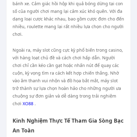
bánh xe. Cảm giác hồi hộp khi quả bóng dừng tại con
số của người chơi mang lại cảm xúc khó quên. Với đa
dạng loại cược khác nhau, bao gồm cược đơn cho đến
nhiều, roulette mang lại rất nhiều lựa chọn cho người
chơi.
Ngoài ra, máy slot cũng cực kỳ phổ biến trong casino,
với hàng loạt chủ đề và cách chơi hấp dẫn. Người
chơi chỉ cần kéo cần gạt hoặc nhấn nút để quay các
cuộn, kỳ vọng tìm ra cách kết hợp chiến thắng. Nhờ
vào âm thanh vui nhộn và đồ họa bắt mắt, máy slot
trở thành sự lựa chọn hoàn hảo cho những người ưa
chuộng sự đơn giản và dễ dàng trong trải nghiệm
chơi
XO88
.
Kinh Nghiệm Thực Tế Tham Gia Sòng Bạc
An Toàn