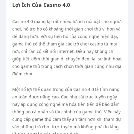
Lợi Ích Của Casino 4.0
Casino 4.0 mang lại rất nhiều lợi ích nổi bật cho người
chơi, hỗ trợ họ có khoảng thời gian chơi thú vị hơn và
dễ dàng hơn. Với sự tiến bộ của công nghệ hiện đại,
game thủ có thể tham gia các trò chơi casino từ mọi
nơi, chỉ cần có kết nối Internet. Điều này không chỉ
giúp tiết kiệm thời gian di chuyển đem lại sự linh hoạt
cho game thủ trong cách chọn thời gian cũng như địa
điểm chơi.
Một số lợi thế quan trọng của Casino 4.0 là tính năng
an toàn được nâng cao. Các nhà cái trực tuyến ngày
nay áp dụng công nghệ mã hóa tiên tiến để bảo đảm
thông tin cá nhân và tài chính của game thủ. Việc này
cung cấp game thủ cảm thấy an tâm hơn khi tham dự
vào những trò chơi trực tuyến mà không phải lo lắng