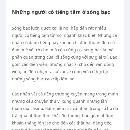
Những người có tiếng tăm ở sòng bạc
Sòng bạc luôn được coi là nơi hấp dẫn rất nhiều
người có tiếng tăm từ mọi ngành khác biệt. Những cá
nhân có danh tiếng này không chỉ đơn thuần đều có
đam mê về trò chơi mà còn cũng coi sòng bạc là một
phần quan trọng của lối sống cùng với sự giải trí. Bao
gồm các diễn viên, những nhạc sĩ cho đến vận động
viên, họ đều nhận ra sự vui vẻ cùng với cơ hội tại
những sòng bạc cao cấp lớn lao.
Các nhân vật có tiếng thường xuyên mang trong mình
những câu chuyện thú vị xung quanh những lần
tham gia casino. Rất nhiều các cá nhân trong số họ đã
trải qua những thời khắc ấn tượng, bao gồm những
khoản thắng lớn lao cho đến các thất bại đáng tiếc.