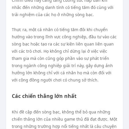
Chính điều này càng tăng cường sức hấp dẫn khi
nhắc đến những danh tính có tiếng tăm đó cùng với
trải nghiệm của các họ ở những sòng bạc.
Thực ra, một cá nhân có tiếng tăm đôi khi chuyển
hướng vào trong lĩnh vực công nghiệp, đầu tư vào các
sòng bạc hoặc tạo ra các sự kiện liên quan liên quan
với các trò chơi. Họ không chỉ dừng lại ở việc việc
tham gia mà còn cũng góp phần vào sự phát triển
trong ngành công nghiệp giải trí này, gây dựng ảnh
hưởng lớn không chỉ với cá nhân họ mà còn đối với
với cộng đồng người chơi có chung sở thích.
Các chiến thắng lớn nhất
Khi đề cập đến sòng bạc, không thể bỏ qua những
chiến thắng lớn của nhiều game thủ đã đạt được. Một
trong những trường hợp nổi tiếng nhất là câu chuyện