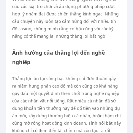
cứu các loại trò chơi và áp dụng phương pháp cược
hợp lý nhằm đạt được chiến thắng kinh ngạc. Những
câu chuyện này luôn tạo cảm hứng đối với nhiều tín
đồ casino, chứng minh rằng cơ hội cùng với các kỹ
năng có thể mang lại những thắng lợi bất ngờ.
Ảnh hưởng của thắng lợi đến nghề
nghiệp
Thắng lợi lớn tại sòng bạc không chỉ đơn thuần gây
ra niềm hưng phấn cao độ mà còn cũng có khả năng
gây dấu một quyết định then chốt trong nghề nghiệp
của các nhân vật nổi tiếng. Rất nhiều cá nhân đã sử
dụng khoản tiền thưởng này để đổ tiền vào những dự
án mới, xây dựng thương hiệu cá nhân, hoặc thậm chí
cũng mở rộng hoạt động kinh doanh. Tính nổi bật này
không chỉ có đem đến tài chính mà còn tạo ra rất