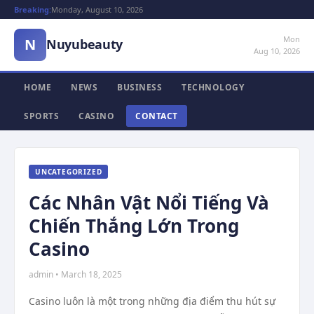
Breaking:
Monday, August 10, 2026
Mon
N
Nuyubeauty
Aug 10, 2026
HOME
NEWS
BUSINESS
TECHNOLOGY
SPORTS
CASINO
CONTACT
UNCATEGORIZED
Các Nhân Vật Nổi Tiếng Và
Chiến Thắng Lớn Trong
Casino
admin • March 18, 2025
Casino luôn là một trong những địa điểm thu hút sự