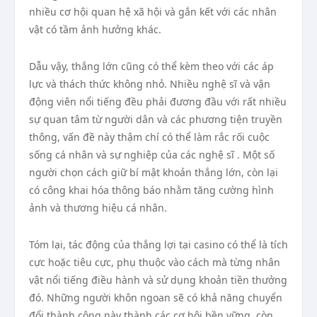
nhiều cơ hội quan hệ xã hội và gắn kết với các nhân
vật có tầm ảnh hưởng khác.
Dẫu vậy, thắng lớn cũng có thể kèm theo với các áp
lực và thách thức không nhỏ. Nhiều nghệ sĩ và vận
động viên nổi tiếng đều phải đương đầu với rất nhiều
sự quan tâm từ người dân và các phương tiện truyền
thông, vấn đề này thậm chí có thể làm rắc rối cuộc
sống cá nhân và sự nghiệp của các nghệ sĩ . Một số
người chọn cách giữ bí mật khoản thắng lớn, còn lại
có công khai hóa thông báo nhằm tăng cường hình
ảnh và thương hiệu cá nhân.
Tóm lại, tác động của thắng lợi tại casino có thể là tích
cực hoặc tiêu cực, phụ thuộc vào cách mà từng nhân
vật nổi tiếng điều hành và sử dụng khoản tiền thưởng
đó. Những người khôn ngoan sẽ có khả năng chuyển
đổi thành công này thành các cơ hội bền vững, còn