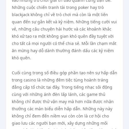
vào những trò chơi giải trí bao quanh cùng bạn bè.
Những cuộc chiến tranh tài trong poker hay trò
blackjack không chỉ về trò chơi mà còn là một liên
quan đến sự gắn kết và kỷ niệm. Những tiếng cười vui
vẻ, những câu chuyện hài hước và các khoảnh khắc
khó xử tạo ra một không gian khó quên đầy tuyệt vời
cho tất cả mọi người có thể chia sẻ. Mỗi lần chạm mắt
ăn mừng hay dỗ dành thường đánh dấu các kỷ niệm
khó quên.
Cuối cùng trong số điều góp phần tạo nên sự hấp dẫn
trong casino là những đêm tiệc tùng hoành tráng
đẳng cấp tổ chức tại đây. Trong tiếng nhạc sôi động
cùng với những ánh đèn lấp lánh, các game thủ
không chỉ được thử vận may mà hơn nữa được nhận
thưởng các màn biểu diễn hấp dẫn. Những này này
không chỉ đem đến niềm vui còn còn là cơ hội cho
giao lưu các người bạn mới, xây dựng những mối