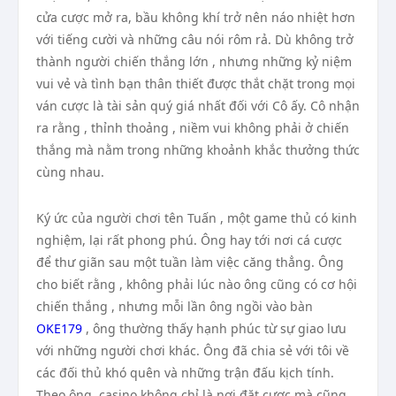
cửa cược mở ra, bầu không khí trở nên náo nhiệt hơn
với tiếng cười và những câu nói rôm rả. Dù không trở
thành người chiến thắng lớn , nhưng những kỷ niệm
vui vẻ và tình bạn thân thiết được thắt chặt trong mọi
ván cược là tài sản quý giá nhất đối với Cô ấy. Cô nhận
ra rằng , thỉnh thoảng , niềm vui không phải ở chiến
thắng mà nằm trong những khoảnh khắc thưởng thức
cùng nhau.
Ký ức của người chơi tên Tuấn , một game thủ có kinh
nghiệm, lại rất phong phú. Ông hay tới nơi cá cược
để thư giãn sau một tuần làm việc căng thẳng. Ông
cho biết rằng , không phải lúc nào ông cũng có cơ hội
chiến thắng , nhưng mỗi lần ông ngồi vào bàn
OKE179
, ông thường thấy hạnh phúc từ sự giao lưu
với những người chơi khác. Ông đã chia sẻ với tôi về
các đối thủ khó quên và những trận đấu kịch tính.
Theo ông, casino không chỉ là nơi đặt cược mà cũng