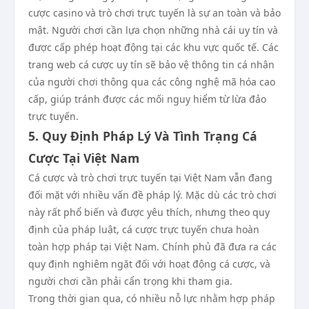
cược casino và trò chơi trực tuyến là sự an toàn và bảo
mật. Người chơi cần lựa chọn những nhà cái uy tín và
được cấp phép hoạt động tại các khu vực quốc tế. Các
trang web cá cược uy tín sẽ bảo vệ thông tin cá nhân
của người chơi thông qua các công nghệ mã hóa cao
cấp, giúp tránh được các mối nguy hiểm từ lừa đảo
trực tuyến.
5. Quy Định Pháp Lý Và Tình Trạng Cá
Cược Tại Việt Nam
Cá cược và trò chơi trực tuyến tại Việt Nam vẫn đang
đối mặt với nhiều vấn đề pháp lý. Mặc dù các trò chơi
này rất phổ biến và được yêu thích, nhưng theo quy
định của pháp luật, cá cược trực tuyến chưa hoàn
toàn hợp pháp tại Việt Nam. Chính phủ đã đưa ra các
quy định nghiêm ngặt đối với hoạt động cá cược, và
người chơi cần phải cẩn trọng khi tham gia.
Trong thời gian qua, có nhiều nỗ lực nhằm hợp pháp