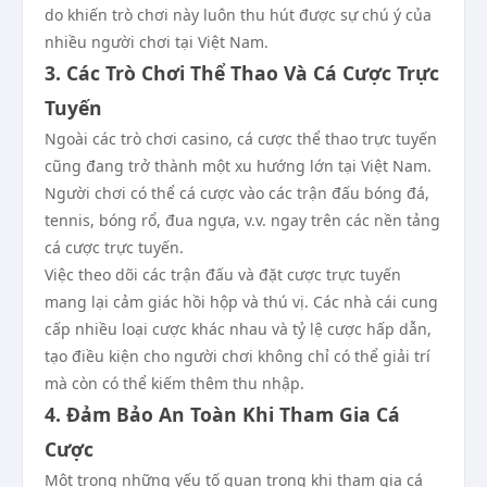
do khiến trò chơi này luôn thu hút được sự chú ý của
nhiều người chơi tại Việt Nam.
3. Các Trò Chơi Thể Thao Và Cá Cược Trực
Tuyến
Ngoài các trò chơi casino, cá cược thể thao trực tuyến
cũng đang trở thành một xu hướng lớn tại Việt Nam.
Người chơi có thể cá cược vào các trận đấu bóng đá,
tennis, bóng rổ, đua ngựa, v.v. ngay trên các nền tảng
cá cược trực tuyến.
Việc theo dõi các trận đấu và đặt cược trực tuyến
mang lại cảm giác hồi hộp và thú vị. Các nhà cái cung
cấp nhiều loại cược khác nhau và tỷ lệ cược hấp dẫn,
tạo điều kiện cho người chơi không chỉ có thể giải trí
mà còn có thể kiếm thêm thu nhập.
4. Đảm Bảo An Toàn Khi Tham Gia Cá
Cược
Một trong những yếu tố quan trọng khi tham gia cá