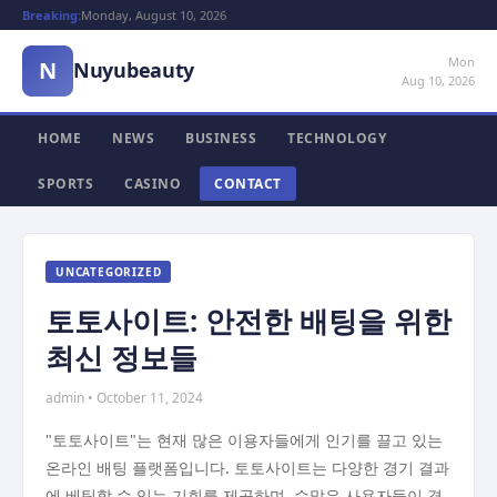
Breaking:
Monday, August 10, 2026
Mon
N
Nuyubeauty
Aug 10, 2026
HOME
NEWS
BUSINESS
TECHNOLOGY
SPORTS
CASINO
CONTACT
UNCATEGORIZED
토토사이트: 안전한 배팅을 위한
최신 정보들
admin • October 11, 2024
"토토사이트"는 현재 많은 이용자들에게 인기를 끌고 있는
온라인 배팅 플랫폼입니다. 토토사이트는 다양한 경기 결과
에 베팅할 수 있는 기회를 제공하며, 수많은 사용자들이 경