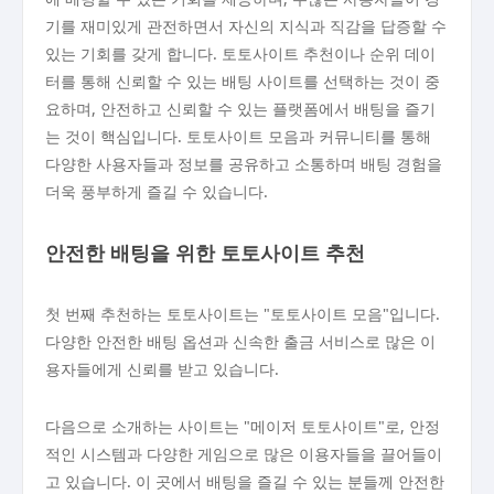
기를 재미있게 관전하면서 자신의 지식과 직감을 답증할 수
있는 기회를 갖게 합니다. 토토사이트 추천이나 순위 데이
터를 통해 신뢰할 수 있는 배팅 사이트를 선택하는 것이 중
요하며, 안전하고 신뢰할 수 있는 플랫폼에서 배팅을 즐기
는 것이 핵심입니다. 토토사이트 모음과 커뮤니티를 통해
다양한 사용자들과 정보를 공유하고 소통하며 배팅 경험을
더욱 풍부하게 즐길 수 있습니다.
안전한 배팅을 위한 토토사이트 추천
첫 번째 추천하는 토토사이트는 "토토사이트 모음"입니다.
다양한 안전한 배팅 옵션과 신속한 출금 서비스로 많은 이
용자들에게 신뢰를 받고 있습니다.
다음으로 소개하는 사이트는 "메이저 토토사이트"로, 안정
적인 시스템과 다양한 게임으로 많은 이용자들을 끌어들이
고 있습니다. 이 곳에서 배팅을 즐길 수 있는 분들께 안전한