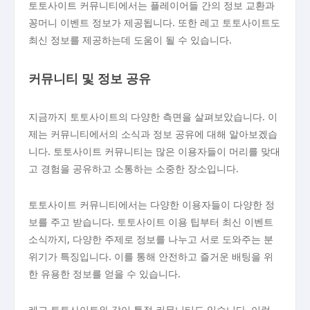
토토사이트 커뮤니티에서는 플레이어들 간의 정보 교환과
꽁머니 이벤트 정보가 제공됩니다. 또한 레고 토토사이트도
최신 정보를 제공하는데 도움이 될 수 있습니다.
커뮤니티 및 정보 공유
지금까지 토토사이트의 다양한 측면을 살펴보았습니다. 이
제는 커뮤니티에서의 소식과 정보 공유에 대해 알아보겠습
니다. 토토사이트 커뮤니티는 많은 이용자들이 머리를 맞대
고 경험을 공유하고 소통하는 소중한 장소입니다.
토토사이트 커뮤니티에서는 다양한 이용자들이 다양한 정
보를 주고 받습니다. 토토사이트 이용 팁부터 최신 이벤트
소식까지, 다양한 주제로 정보를 나누고 서로 도와주는 분
위기가 특징입니다. 이를 통해 안전하고 즐거운 배팅을 위
한 유용한 정보를 얻을 수 있습니다.
레고 토토사이트와 같이 특정 커뮤니티도 있습니다. 이런