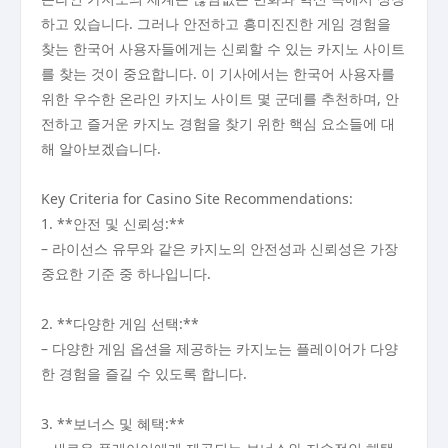
하고 있습니다. 그러나 안전하고 흥미진진한 게임 경험을
찾는 한국어 사용자들에게는 신뢰할 수 있는 카지노 사이트
를 찾는 것이 중요합니다. 이 기사에서는 한국어 사용자를
위한 우수한 온라인 카지노 사이트 몇 군데를 추천하며, 안
전하고 즐거운 카지노 경험을 찾기 위한 핵심 요소들에 대
해 알아보겠습니다.
Key Criteria for Casino Site Recommendations:
1. **안전 및 신뢰성:**
– 라이선스 유무와 같은 카지노의 안전성과 신뢰성은 가장
중요한 기준 중 하나입니다.
2. **다양한 게임 선택:**
– 다양한 게임 옵션을 제공하는 카지노는 플레이어가 다양
한 경험을 즐길 수 있도록 합니다.
3. **보너스 및 혜택:**