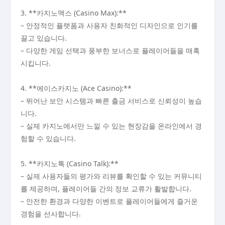
3. **카지노맥스 (Casino Max):**
– 안정적인 플랫폼과 사용자 친화적인 디자인으로 인기를
끌고 있습니다.
– 다양한 게임 선택과 풍부한 보너스로 플레이어들을 매혹
시킵니다.
4. **에이스카지노 (Ace Casino):**
– 뛰어난 보안 시스템과 빠른 출금 서비스로 신뢰성이 높습
니다.
– 실제 카지노에서만 느낄 수 있는 현장감을 온라인에서 경
험할 수 있습니다.
5. **카지노톡 (Casino Talk):**
– 실제 사용자들의 평가와 리뷰를 확인할 수 있는 커뮤니티
를 제공하며, 플레이어들 간의 정보 교류가 활발합니다.
– 안전한 환경과 다양한 이벤트로 플레이어들에게 즐거운
경험을 선사합니다.