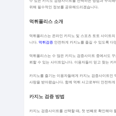
수 있는 카지노 검증사이트를 선택하는 방법과 주의해
위해 필수적인 정보를 공유해드리겠습니다.
먹튀폴리스 소개
먹튀폴리스는 온라인 카지노 및 스포츠 토토 사이트의
니다.
먹튀검증
안전하게 카지노를 즐길 수 있도록 다양
먹튀폴리스는 수 많은 카지노 검증사이트 중에서도 꾸
뢰할 수 있는 사이트입니다. 이용자들이 믿고 찾는 카
카지노를 즐기는 이용자들에게 카지노 검증사이트인 
사랑을 받아왔습니다. 함께 먹튀 사고로부터 안전하게 
카지노 검증 방법
카지노 검증사이트를 선택할 때, 첫 번째로 확인해야 