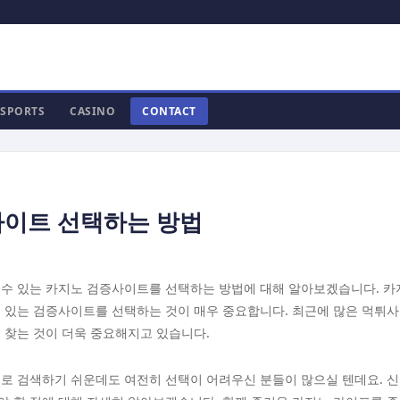
SPORTS
CASINO
CONTACT
사이트 선택하는 방법
 수 있는 카지노 검증사이트를 선택하는 방법에 대해 알아보겠습니다. 
수 있는 검증사이트를 선택하는 것이 매우 중요합니다. 최근에 많은 먹튀
 찾는 것이 더욱 중요해지고 있습니다.
드로 검색하기 쉬운데도 여전히 선택이 어려우신 분들이 많으실 텐데요. 