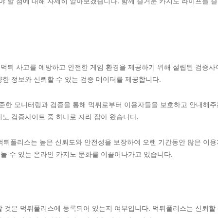
야 할 점에 대해 자세히 알아보겠습니다. 함께 즐거운 카지노 라이프를 
 먹튀 사고를 예방하고 안전한 게임 환경을 제공하기 위해 설립된 검증
한 정보와 신뢰할 수 있는 검증 데이터를 제공합니다.
준한 모니터링과 검증을 통해 먹튀로부터 이용자들을 보호하고 안내해주
지노 검증사이트 중 하나로 자리 잡아 왔습니다.
먹튀폴리스는 높은 신뢰도와 안전성을 보장하여 오랜 기간동안 많은 이
놀 수 있는 온라인 카지노 문화를 이끌어나가고 있습니다.
할 것은 먹튀폴리스에 등록되어 있는지 여부입니다. 먹튀폴리스는 신뢰할 