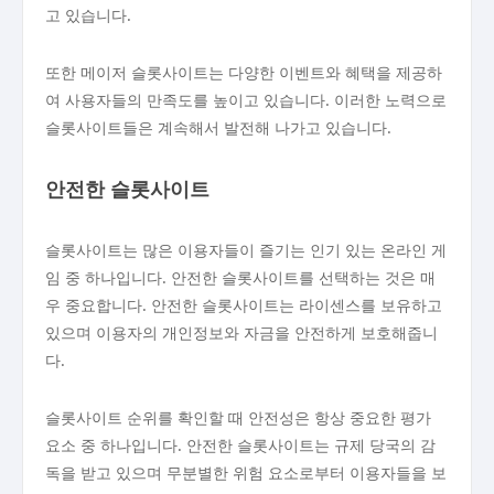
고 있습니다.
또한 메이저 슬롯사이트는 다양한 이벤트와 혜택을 제공하
여 사용자들의 만족도를 높이고 있습니다. 이러한 노력으로
슬롯사이트들은 계속해서 발전해 나가고 있습니다.
안전한 슬롯사이트
슬롯사이트는 많은 이용자들이 즐기는 인기 있는 온라인 게
임 중 하나입니다. 안전한 슬롯사이트를 선택하는 것은 매
우 중요합니다. 안전한 슬롯사이트는 라이센스를 보유하고
있으며 이용자의 개인정보와 자금을 안전하게 보호해줍니
다.
슬롯사이트 순위를 확인할 때 안전성은 항상 중요한 평가
요소 중 하나입니다. 안전한 슬롯사이트는 규제 당국의 감
독을 받고 있으며 무분별한 위험 요소로부터 이용자들을 보