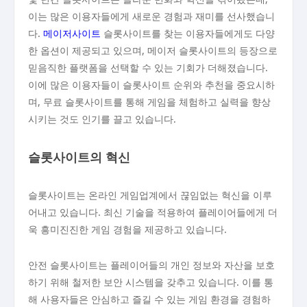
이는 많은 이용자들에게 새로운 경험과 재미를 선사했습니
다.
메이저사이트
슬롯사이트를 찾는 이용자들에게도 다양
한 옵션이 제공되고 있으며, 메이저 슬롯사이트의 등장으로
믿음직한 플랫폼을 선택할 수 있는 기회가 더해졌습니다.
이에 많은 이용자들이 슬롯사이트 순위와 추천을 중요시하
며, 무료 슬롯사이트를 통해 게임을 체험하고 실력을 향상
시키는 것도 인기를 끌고 있습니다.
슬롯사이트의 혁신
슬롯사이트는 온라인 게임업계에서 끊임없는 혁신을 이루
어내고 있습니다. 최신 기술을 적용하여 플레이어들에게 더
욱 흥미진진한 게임 경험을 제공하고 있습니다.
안전 슬롯사이트는 플레이어들의 개인 정보와 자산을 보호
하기 위해 철저한 보안 시스템을 갖추고 있습니다. 이를 통
해 사용자들은 안심하고 즐길 수 있는 게임 환경을 경험하