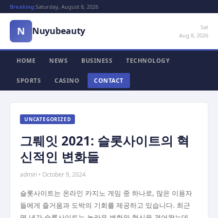
Breaking:
Saturday, August 8, 2026
Sat
N
Nuyubeauty
Aug 8, 2026
HOME
NEWS
BUSINESS
TECHNOLOGY
SPORTS
CASINO
CONTACT
UNCATEGORIZED
그뤠잇 2021: 슬롯사이트의 혁
신적인 변화들
admin • October 9, 2024
슬롯사이트는 온라인 카지노 게임 중 하나로, 많은 이용자
들에게 즐거움과 도박의 기회를 제공하고 있습니다. 최근
몇 년간 슬롯사이트는 놀라운 변화와 혁신을 겪어왔는데,