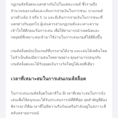
กฎเกมส์สล็อตจะแตกต่างกันไปในแต่ละเกมส์ ซึ่งรวมถึง
จำนวนของวงล้อและเส้นการจ่ายเงินในการชนะ บางเกมส์
อาจมีวงล้อ 3 หรือ 5 วง และมีเส้นการจ่ายเงินในการชนะที่
แตกต่างกันออกไป ผู้เล่นควรอ่านกฎเกมส์และเคาะความ
เข้าใจให้ดีก่อนเริ่มการเล่น เพื่อให้สามารถนำเทคนิคและ
กลยุทธ์ที่เหมาะสมเข้ามาใช้งานในการเล่นเกมส์ได้ดียิ่งขึ้น
เกมส์สล็อตนับเป็นเกมส์ที่บรรยายได้ง่าย และเล่นได้เพลินโดย
ไม่จำเป็นต้องมีความสนใจหลายอย่าง คุณสามารถสนุกกับ
เกมส์สล็อตและได้รับยอดเงินรางวัลใหญ่ได้เลยทีเดียว
เวลาที่เหมาะสมในการเล่นเกมส์สล็อต
ในการเล่นเกมส์สล็อตในคาสิโน มีเวลาที่เหมาะสมในการนั่ง
เล่นเพื่อให้สนุกและได้รับประสบการณ์ที่ดีที่สุด จุดสำคัญที่ต้อง
พิจารณาก็คือเวลาที่ไม่มีความรีบร้อนหรือกำลังอยู่ในสภาวะที่
สลับสลายอารมณ์